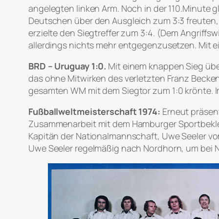
angelegten linken Arm. Noch in der 110.Minute gl
Deutschen über den Ausgleich zum 3:3 freuten, 
erzielte den Siegtreffer zum 3:4. (Dem Angriffsw
allerdings nichts mehr entgegenzusetzen. Mit ei
BRD – Uruguay 1:0.
Mit einem knappen Sieg übe
das ohne Mitwirken des verletzten Franz Becken
gesamten WM mit dem Siegtor zum 1:0 krönte. Im
Fußballweltmeisterschaft 1974:
Erneut präsent
Zusammenarbeit mit dem Hamburger Sportbekleid
Kapitän der Nationalmannschaft, Uwe Seeler vom
Uwe Seeler regelmäßig nach Nordhorn, um bei NI