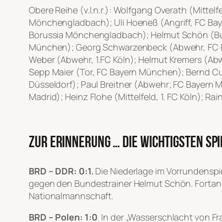
Obere Reihe (v.l.n.r.): Wolfgang Overath (Mittelf
Mönchengladbach); Uli Hoeneß (Angriff, FC Baye
Borussia Mönchengladbach); Helmut Schön (Bun
München); Georg Schwarzenbeck (Abwehr, FC B
Weber (Abwehr, 1.FC Köln); Helmut Kremers (Abwe
Sepp Maier (Tor, FC Bayern München); Bernd Cull
Düsseldorf); Paul Breitner (Abwehr; FC Bayern Mü
Madrid); Heinz Flohe (Mittelfeld, 1. FC Köln); 
Zur Erinnerung … die wichtigsten Spi
BRD – DDR: 0:1.
Die Niederlage im Vorrundenspie
gegen den Bundestrainer Helmut Schön. Fortan b
Nationalmannschaft.
BRD – Polen: 1:0
. In der „Wasserschlacht von F