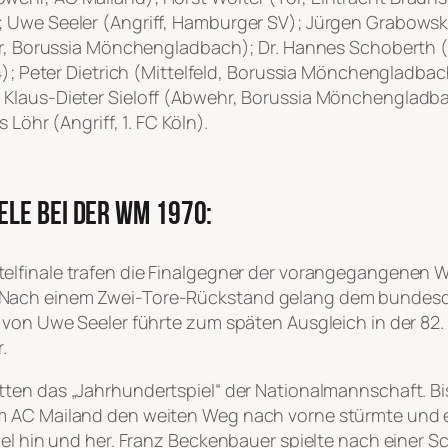
Uwe Seeler (Angriff, Hamburger SV); Jürgen Grabowski (
wehr, Borussia Mönchengladbach); Dr. Hannes Schoberth
04); Peter Dietrich (Mittelfeld, Borussia Mönchengladbac
 Klaus-Dieter Sieloff (Abwehr, Borussia Mönchengladba
Löhr (Angriff, 1. FC Köln).
ele bei der WM 1970:
rtelfinale trafen die Finalgegner der vorangegangenen 
 Nach einem Zwei-Tore-Rückstand gelang dem bundesd
 von Uwe Seeler führte zum späten Ausgleich in der 82.
.
tten das „Jahrhundertspiel“ der Nationalmannschaft. Bis 
m AC Mailand den weiten Weg nach vorne stürmte und 
piel hin und her. Franz Beckenbauer spielte nach einer