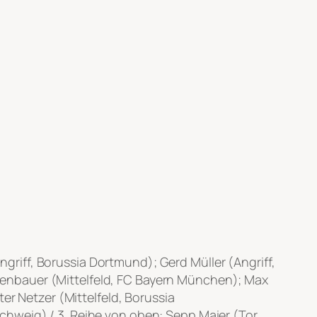
Angriff, Borussia Dortmund); Gerd Müller (Angriff,
enbauer (Mittelfeld, FC Bayern München); Max
er Netzer (Mittelfeld, Borussia
hweig) / 3. Reihe von oben: Sepp Maier (Tor,