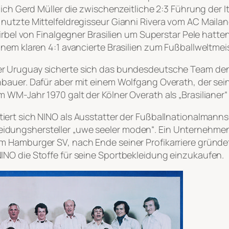
ich Gerd Müller die zwischenzeitliche 2:3 Führung der I
nutzte Mittelfeldregisseur Gianni Rivera vom AC Maila
irbel von Finalgegner Brasilien um Superstar Pele hatten
nem klaren 4:1 avancierte Brasilien zum Fußballweltmeis
r Uruguay sicherte sich das bundesdeutsche Team den 
bauer. Dafür aber mit einem Wolfgang Overath, der sei
 WM-Jahr 1970 galt der Kölner Overath als „Brasilianer
iert sich NINO als Ausstatter der Fußballnationalmanns
ungshersteller „uwe seeler moden“. Ein Unternehmen, 
 Hamburger SV, nach Ende seiner Profikarriere gründet
NO die Stoffe für seine Sportbekleidung einzukaufen.