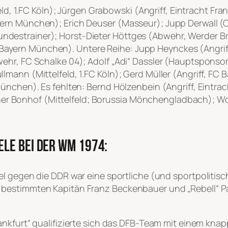
eld, 1.FC Köln); Jürgen Grabowski (Angriff, Eintracht Fra
rn München); Erich Deuser (Masseur); Jupp Derwall (Co
destrainer); Horst-Dieter Höttges (Abwehr, Werder B
ayern München). Untere Reihe: Jupp Heynckes (Angri
hr, FC Schalke 04); Adolf „Adi“ Dassler (Hauptsponsor 
mann (Mittelfeld, 1.FC Köln); Gerd Müller (Angriff, FC 
nchen). Es fehlten: Bernd Hölzenbein (Angriff, Eintrach
Rainer Bonhof (Mittelfeld; Borussia Mönchengladbach); 
ele bei der WM 1974:
l gegen die DDR war eine sportliche (und sportpolitisch
estimmten Kapitän Franz Beckenbauer und „Rebell“ Paul
rankfurt“ qualifizierte sich das DFB-Team mit einem k