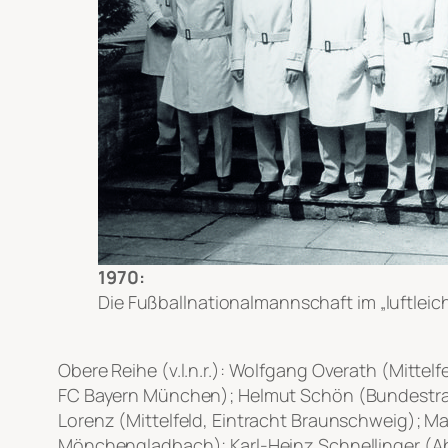
1970:
Die Fußballnationalmannschaft im „luftleic
Obere Reihe (v.l.n.r.): Wolfgang Overath (Mittelf
FC Bayern München); Helmut Schön (Bundestrain
Lorenz (Mittelfeld, Eintracht Braunschweig); Man
Mönchengladbach); Karl-Heinz Schnellinger (Abw