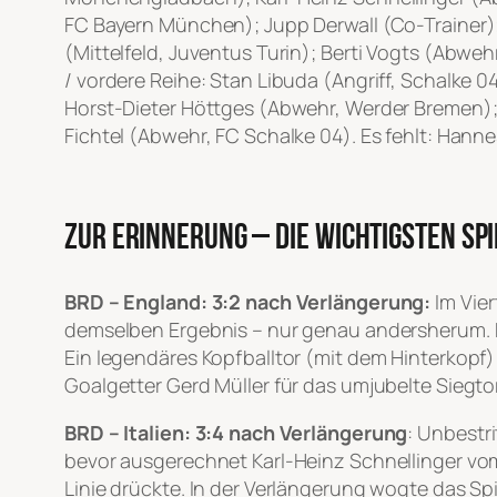
FC Bayern München); Jupp Derwall (Co-Trainer); 
(Mittelfeld, Juventus Turin); Berti Vogts (Ab
/ vordere Reihe: Stan Libuda (Angriff, Schalke 
Horst-Dieter Höttges (Abwehr, Werder Bremen);
Fichtel (Abwehr, FC Schalke 04). Es fehlt: Hannes 
Zur Erinnerung – die wichtigsten Spi
BRD – England: 3:2 nach Verlängerung:
Im Vie
demselben Ergebnis – nur genau andersherum.
Ein legendäres Kopfballtor (mit dem Hinterkopf)
Goalgetter Gerd Müller für das umjubelte Siegtor
BRD – Italien: 3:4 nach Verlängerung
: Unbestri
bevor ausgerechnet Karl-Heinz Schnellinger vo
Linie drückte. In der Verlängerung wogte das S