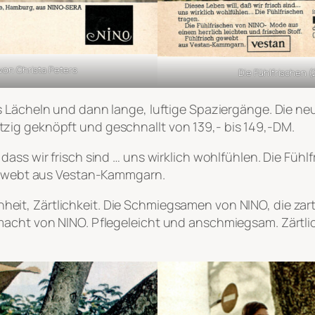
t von Christa Peters
Die Fühlfrischen (2
s Lächeln und dann lange, luftige Spaziergänge. Die n
zig geknöpft und geschnallt von 139,- bis 149,-DM.
 dass wir frisch sind … uns wirklich wohlfühlen. Die Fü
 gewebt aus Vestan-Kammgarn.
hheit, Zärtlichkeit. Die Schmiegsamen von NINO, die zar
gemacht von NINO. Pflegeleicht und anschmiegsam. Zär