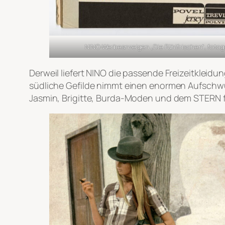
NINO-Werbeanzeigen „Die Fühlfrischen“, fotogr
Derweil liefert NINO die passende Freizeitklei
südliche Gefilde nimmt einen enormen Aufschwu
Jasmin, Brigitte, Burda-Moden und dem STERN für