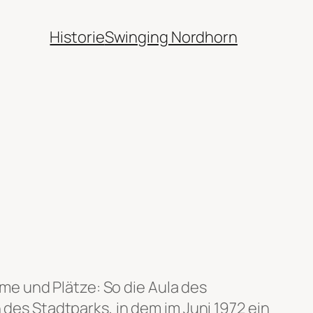
Historie
Swinging Nordhorn
e und Plätze: So die Aula des
 des Stadtparks, in dem im Juni 1972 ein