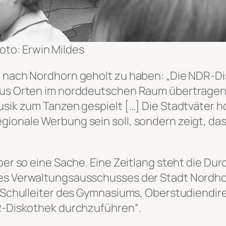
oto: Erwin Mildes
co nach Nordhorn geholt zu haben:
„Die NDR-Di
 aus Orten im norddeutschen Raum übertragen
usik zum Tanzen gespielt […] Die Stadtväter h
gionale Werbung sein soll, sondern zeigt, das
aber so eine Sache. Eine Zeitlang steht die D
es Verwaltungsausschusses der Stadt Nordhorn
er Schulleiter des Gymnasiums, Oberstudiendir
DR-Diskothek durchzuführen“.