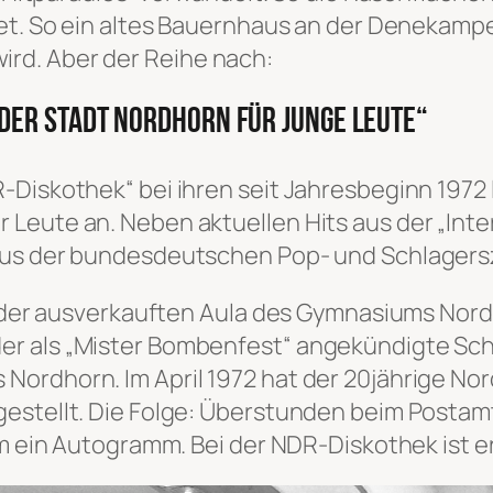
det. So ein altes Bauernhaus an der Denekampe
rd. Aber der Reihe nach:
 der Stadt Nordhorn für junge Leute“
R-Diskothek“ bei ihren seit Jahresbeginn 197
Leute an. Neben aktuellen Hits aus der „Int
 aus der bundesdeutschen Pop- und Schlagers
in der ausverkauften Aula des Gymnasiums Nord
r als „Mister Bombenfest“ angekündigte Schl
ordhorn. Im April 1972 hat der 20jährige Nor
estellt. Die Folge: Überstunden beim Postamt
um ein Autogramm. Bei der NDR-Diskothek ist er