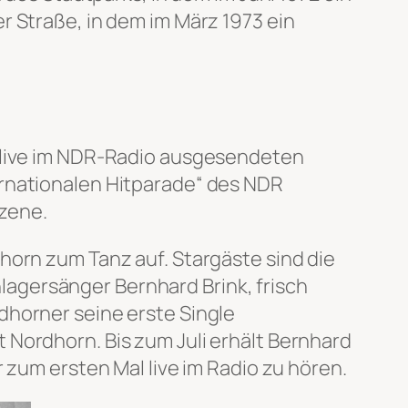
r Straße, in dem im März 1973 ein
2 live im NDR-Radio ausgesendeten
ernationalen Hitparade“ des NDR
zene.
horn zum Tanz auf. Stargäste sind die
agersänger Bernhard Brink, frisch
dhorner seine erste Single
 Nordhorn. Bis zum Juli erhält Bernhard
 zum ersten Mal live im Radio zu hören.