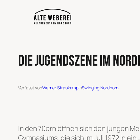
Zum
Inhalt
springen
Die Jugendszene im Nord
Verfasst von
Werner Straukamp
in
Swinging Nordhorn
In den 70ern öffnen sich den jungen M
Gymnasiums, die sich im Juli 1972 in ein