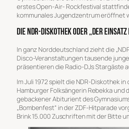
erstes Open-Air- Rockfestival stattfin
kommunales Jugendzentrum eröffnet wi
Die NDR-Diskothek oder „der Einsatz
In ganz Norddeutschland zieht die „ND
Disco-Veranstaltungen tausende junger 
präsentieren die Radio-DJs Stargäste
Im Juli 1972 spielt die NDR-Diskothek 
Hamburger Folksängerin Rebekka und de
gebackener Abiturient des Gymnasiums N
„Bombenfest“ in der ZDF-Hitparade vorg
Brink 15.000 Zuschriften mit der Bitte 