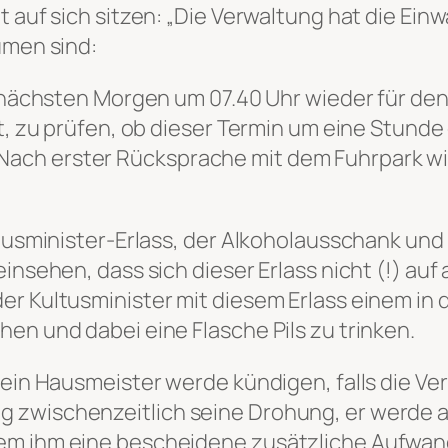
t auf sich sitzen
: „Die Verwaltung hat die Ein
umen sind:
am nächsten Morgen um 07.40 Uhr wieder für de
lt, zu prüfen, ob dieser Termin um eine Stund
ch erster Rücksprache mit dem Fuhrpark wir
ltusminister-Erlass, der Alkoholausschank und
einsehen, dass sich dieser Erlass nicht (!) a
er Kultusminister mit diesem Erlass einem in 
en und dabei eine Flasche Pils zu trinken.
sein Hausmeister werde kündigen, falls die Ve
g zwischenzeitlich seine Drohung, er werde 
em ihm eine bescheidene zusätzliche Aufwan