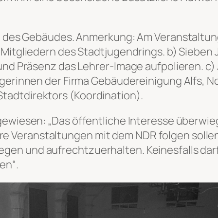
it des Gebäudes. Anmerkung: Am Veranstaltung
 Mitgliedern des Stadtjugendrings. b) Sieben
und Präsenz das Lehrer-Image aufpolieren. c) 
gerinnen der Firma Gebäudereinigung Alfs, Nor
adtdirektors (Koordination).
bgewiesen
: „Das öffentliche Interesse überwi
Veranstaltungen mit dem NDR folgen sollen,
en und aufrechtzuerhalten. Keinesfalls darf 
en“.