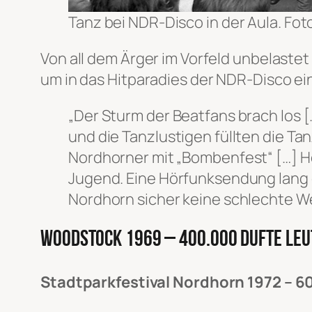
Tanz bei NDR-Disco in der Aula. Fot
Von all dem Ärger im Vorfeld unbelaste
um in das Hitparadies der NDR-Disco e
„Der Sturm der Beatfans brach los 
und die Tanzlustigen füllten die Ta
Nordhorner mit „Bombenfest“ […] 
Jugend. Eine Hörfunksendung lang g
Nordhorn sicher keine schlechte W
Woodstock 1969 – 400.000 dufte Leu
Stadtparkfestival Nordhorn 1972 – 6